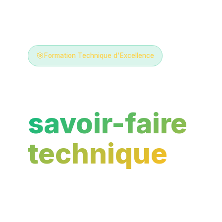
🎯
Formation Technique d'Excellence
Transmettre l
savoir-faire
technique
à t
des projets
concrets.