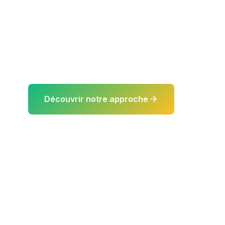
Nos formateurs sont des experts terrain qui
expérience réelle. Une pédagogie innovante 
et l'accompagnement personnalisé.
Découvrir notre approche
Nos For
0
15k+
98%
Formateurs Experts
Heures de Formation
Satisfaction