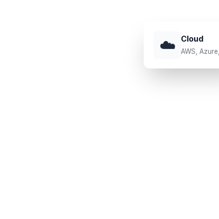
 partagent leur
Cloud
☁️
basée sur la pratique
AWS, Azure
mateurs