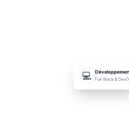
e
Développemen
💻
Full-Stack & Dev
ravers