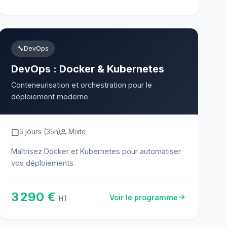
🔧
DevOps
DevOps : Docker & Kubernetes
Conteneurisation et orchestration pour le
déploiement moderne
5 jours (35h)
Mixte
Maîtrisez Docker et Kubernetes pour automatiser
vos déploiements.
3 290 €
Voir le programme
HT