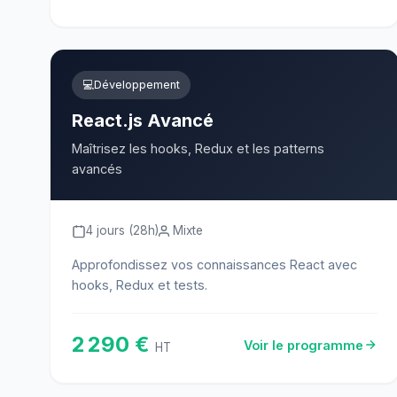
💻
Développement
React.js Avancé
Maîtrisez les hooks, Redux et les patterns
avancés
4 jours (28h)
Mixte
Approfondissez vos connaissances React avec
hooks, Redux et tests.
2 290 €
Voir le programme
HT