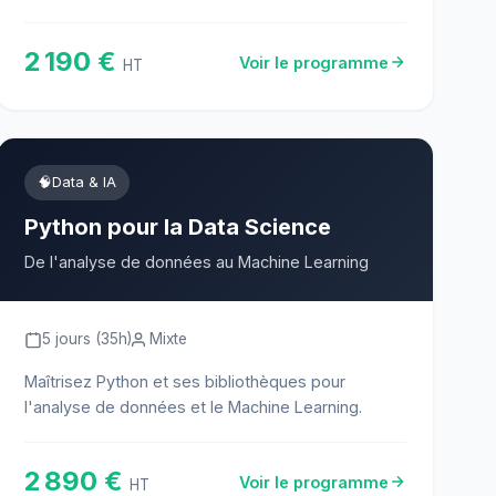
2 190 €
Voir le programme
HT
🧠
Data & IA
Python pour la Data Science
De l'analyse de données au Machine Learning
5 jours (35h)
Mixte
Maîtrisez Python et ses bibliothèques pour
l'analyse de données et le Machine Learning.
2 890 €
Voir le programme
HT