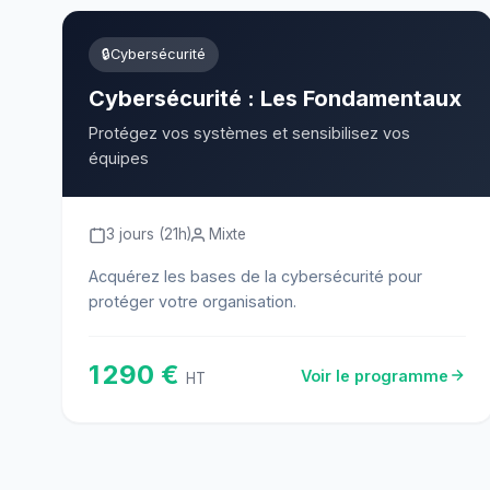
🔒
Cybersécurité
Cybersécurité : Les Fondamentaux
Protégez vos systèmes et sensibilisez vos
équipes
3 jours (21h)
Mixte
Acquérez les bases de la cybersécurité pour
protéger votre organisation.
1 290 €
Voir le programme
HT