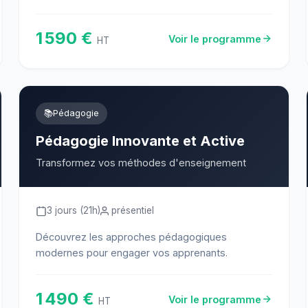
1 590 €
Voir le programme
HT
📚
Pédagogie
Pédagogie Innovante et Active
Transformez vos méthodes d'enseignement
3 jours (21h)
présentiel
Découvrez les approches pédagogiques
modernes pour engager vos apprenants.
1 490 €
Voir le programme
HT