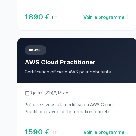
1 890 €
Voir le programme
HT
☁️
Cloud
AWS Cloud Practitioner
Certification officielle AWS pour débutants
3 jours (21h)
Mixte
Préparez-vous à la certification AWS Cloud
Practitioner avec cette formation officielle.
1 590 €
Voir le programme
HT