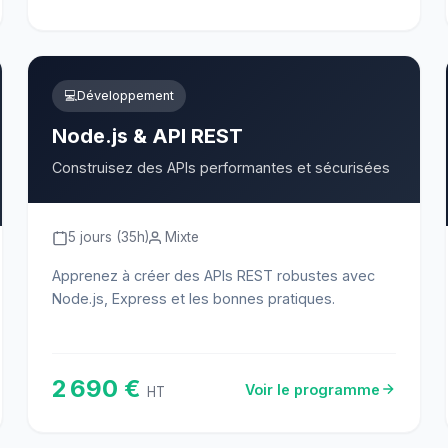
💻
Développement
Node.js & API REST
Construisez des APIs performantes et sécurisées
5 jours (35h)
Mixte
Apprenez à créer des APIs REST robustes avec
Node.js, Express et les bonnes pratiques.
2 690 €
Voir le programme
HT